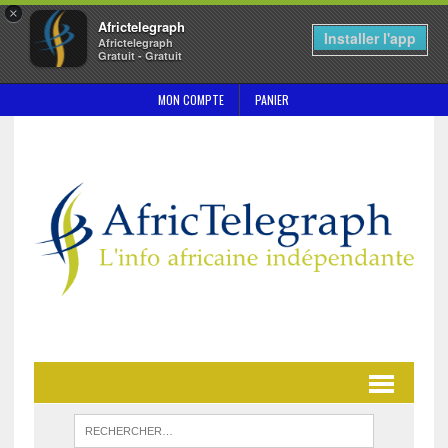
×
Africtelegraph
Installer l'app
Africtelegraph
Gratuit - Gratuit
MON COMPTE
PANIER