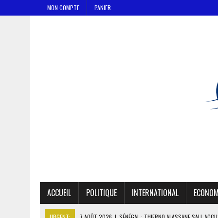
MON COMPTE
PANIER
ACCUEIL
POLITIQUE
INTERNATIONAL
ECONOM
URGENT:
7 AOÛT 2026
|
SÉNÉGAL : THIERNO ALASSANE SALL ACCU