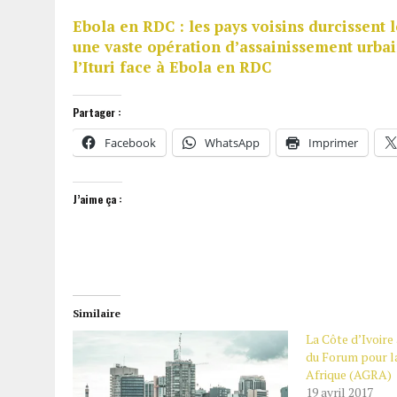
Ebola en RDC : les pays voisins durcissent l
une vaste opération d’assainissement urba
l’Ituri face à Ebola en RDC
Partager :
Facebook
WhatsApp
Imprimer
J’aime ça :
Similaire
La Côte d’Ivoire 
du Forum pour l
Afrique (AGRA)
19 avril 2017