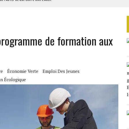
RIEN DE DÉVELOPPEMENT
 DU PROJET SÉNÉGALO-MAURITANIEN
 LA GRANDE CÔTE D’IVOIRE
 programme de formation aux
OUR L’INDÉPENDANCE
re
Économie Verte
Emploi Des Jeunes
on Écologique