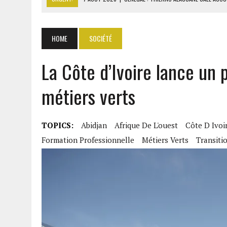
7 AOÛT 2026
|
LE PREMIER MINISTRE GUINÉEN SALUE LE MODÈLE IVOI
7 AOÛT 2026
|
GAZ GTA : KOSMOS ENERGY ACTUALISE L’AVANCEMENT
HOME
SOCIÉTÉ
7 AOÛT 2026
|
OUATTARA APPELLE À L’UNION NATIONALE POUR BÂTIR
La Côte d’Ivoire lance un
7 AOÛT 2026
|
CÔTE D’IVOIRE : OUATTARA GRACIE 4 661 DÉTENUS P
métiers verts
TOPICS:
Abidjan
Afrique De L'ouest
Côte D Ivoi
Formation Professionnelle
Métiers Verts
Transiti