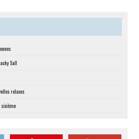
iennes
Macky Sall
elles relaxes
e sixième