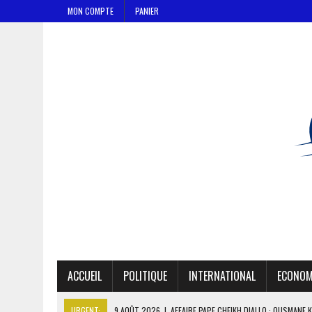
MON COMPTE
PANIER
ACCUEIL
POLITIQUE
INTERNATIONAL
ECONOM
URGENT:
9 AOÛT 2026
|
AFFAIRE PAPE CHEIKH DIALLO : OUSMANE 