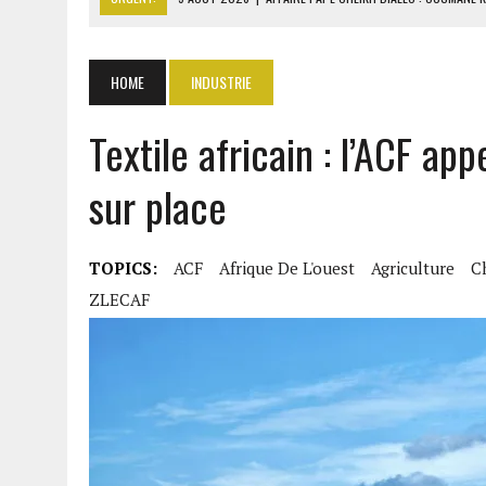
9 AOÛT 2026
|
GABON : 46 000 ÉLÈVES DU PRIMAIRE AFFECTÉS EN CL
9 AOÛT 2026
|
ASSALA À DAMAS : UN CONCERT QUI RAVIVE LES FRAC
HOME
INDUSTRIE
9 AOÛT 2026
|
AÏSSATA TALL SALL RÉVÈLE LES COULISSES DIPLOMAT
Textile africain : l’ACF ap
9 AOÛT 2026
|
ITURI : 13 CIVILS TUÉS ET UN VILLAGE INCENDIÉ PAR L
sur place
TOPICS:
ACF
Afrique De L'ouest
Agriculture
C
ZLECAF