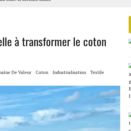
ASSE DE SIXIÈME
TURES SYRIENNES
IQUES DE MACKY SALL
pelle à transformer le coton
ES ADF
haîne De Valeur
Coton
Industrialisation
Textile