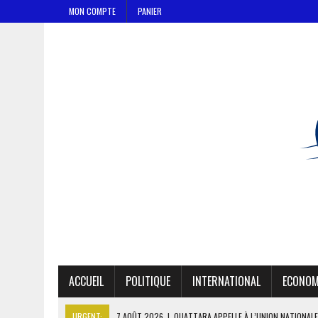
MON COMPTE
PANIER
ACCUEIL
POLITIQUE
INTERNATIONAL
ECONOM
URGENT:
7 AOÛT 2026
|
OUATTARA APPELLE À L’UNION NATIONALE