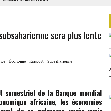
OUR L’INDÉPENDANCE
E DUPLICITÉ SUR L’ASER
RIEN DE DÉVELOPPEMENT
 subsaharienne sera plus lente
 DU PROJET SÉNÉGALO-MAURITANIEN
nce
Économie
Rapport
Subsaharienne
rt semestriel de la Banque mondial
onomique africaine, les économies
nuent de se redresser, après avoir