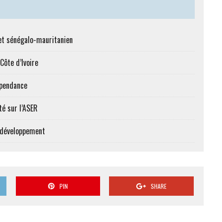
et sénégalo-mauritanien
Côte d’Ivoire
épendance
té sur l’ASER
e développement
PIN
SHARE