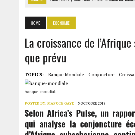
7 AOÛT 2026
|
CÔTE D’IVOIRE : OUATTARA GRACIE 4 661 DÉTENUS P
7 AOÛT 2026
|
SÉNÉGAL : THIERNO ALASSANE SALL ACCUSE PASTEF D
HOME
ECONOMIE
7 AOÛT 2026
|
LE PREMIER MINISTRE GUINÉEN SALUE LE MODÈLE IVOI
La croissance de l’Afrique
7 AOÛT 2026
|
GAZ GTA : KOSMOS ENERGY ACTUALISE L’AVANCEMENT
que prévu
TOPICS:
Banque Mondiale
Conjoncture
Croissa
banque-mondiale
POSTED BY:
MAPOTE GAYE
5 OCTOBRE 2018
Selon Africa’s Pulse, un rappo
qui analyse la conjoncture éc
d’Afrique subsaharienne conti