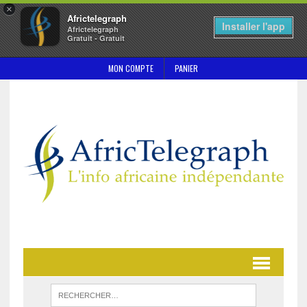
×
Africtelegraph
Installer l'app
Africtelegraph
Gratuit - Gratuit
MON COMPTE
PANIER