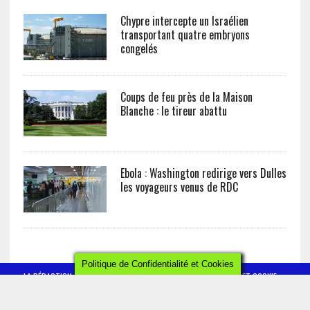
Chypre intercepte un Israélien
transportant quatre embryons
congelés
Coups de feu près de la Maison
Blanche : le tireur abattu
Ebola : Washington redirige vers Dulles
les voyageurs venus de RDC
Politique de Confidentialité et Cookies
LA RÉDACTION
CONTACT
POLITIQUE DE CONFIDENTIALITÉ ET COOKIE
MENTIONS LÉGALES
AFRICTELEGRAPH - ALL RIGHTS RESERVED 2019