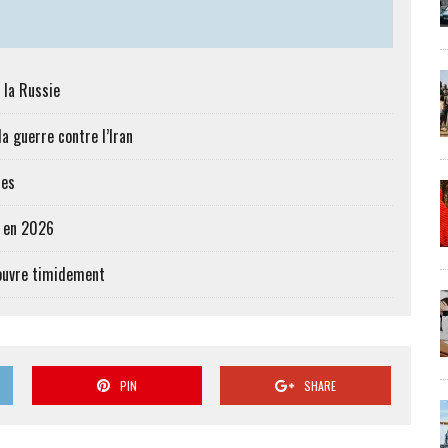
 la Russie
a guerre contre l’Iran
res
e en 2026
’ouvre timidement
PIN
SHARE