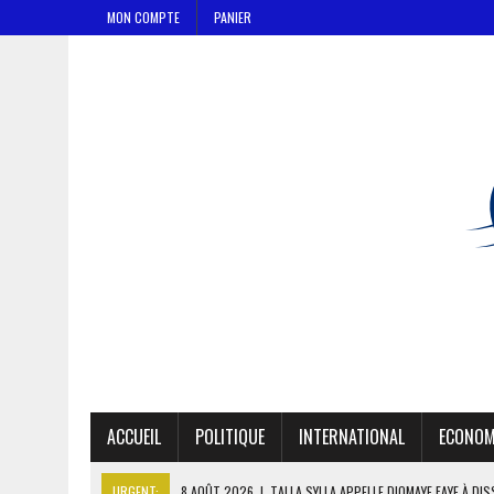
MON COMPTE
PANIER
ACCUEIL
POLITIQUE
INTERNATIONAL
ECONOM
URGENT:
8 AOÛT 2026
|
TALLA SYLLA APPELLE DIOMAYE FAYE À DI