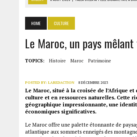
8 AOÛT 2026
|
LIBAN-SUD : LE CHANTIER DE RECONSTRUCTION DES V
8 AOÛT 2026
|
LE SÉNAT AMÉRICAIN ADOPTE UN PROJET DE SANCTIO
HOME
CULTURE
8 AOÛT 2026
|
L’ÉCONOMIE AMÉRICAINE PERD DES MILLIERS D’EMPLOI
Le Maroc, un pays mêlant 
8 AOÛT 2026
|
L’UNIVERSITÉ LIBANAISE FRAGILISÉE PAR LES COUPES
TOPICS:
Histoire
Maroc
Patrimoine
POSTED BY:
LAREDACTION
8 DÉCEMBRE 2023
Le Maroc, situé à la croisée de l’Afrique et 
culture et en ressources naturelles. Cette r
géographique impressionnante, une identité
économiques significatives.
Le Maroc offre une palette étonnante de paysage
atlantique aux sommets enneigés des montagnes