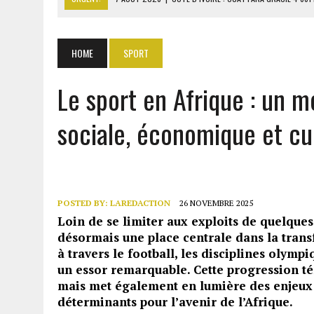
7 AOÛT 2026
|
SÉNÉGAL : THIERNO ALASSANE SALL ACCUSE PASTEF D
7 AOÛT 2026
|
LE PREMIER MINISTRE GUINÉEN SALUE LE MODÈLE IVOI
HOME
SPORT
7 AOÛT 2026
|
GAZ GTA : KOSMOS ENERGY ACTUALISE L’AVANCEMENT
Le sport en Afrique : un 
7 AOÛT 2026
|
OUATTARA APPELLE À L’UNION NATIONALE POUR BÂTIR
sociale, économique et cul
POSTED BY:
LAREDACTION
26 NOVEMBRE 2025
Loin de se limiter aux exploits de quelque
désormais une place centrale dans la trans
à travers le football, les disciplines olympi
un essor remarquable. Cette progression té
mais met également en lumière des enjeux 
déterminants pour l’avenir de l’Afrique.