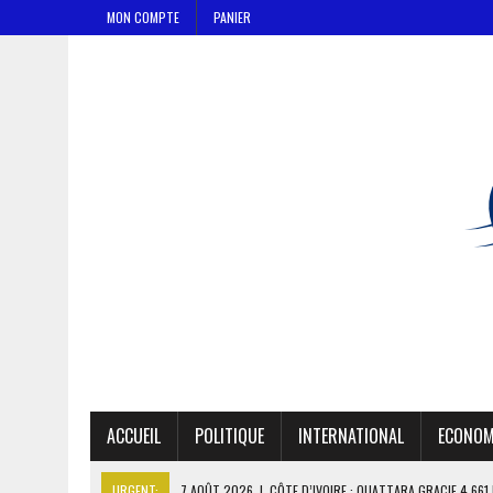
MON COMPTE
PANIER
ACCUEIL
POLITIQUE
INTERNATIONAL
ECONOM
URGENT:
7 AOÛT 2026
|
CÔTE D’IVOIRE : OUATTARA GRACIE 4 66