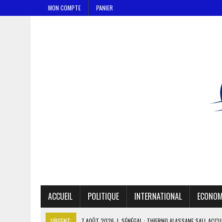
MON COMPTE
PANIER
ACCUEIL
POLITIQUE
INTERNATIONAL
ECONOM
URGENT:
7 AOÛT 2026
|
SÉNÉGAL : THIERNO ALASSANE SALL ACCU