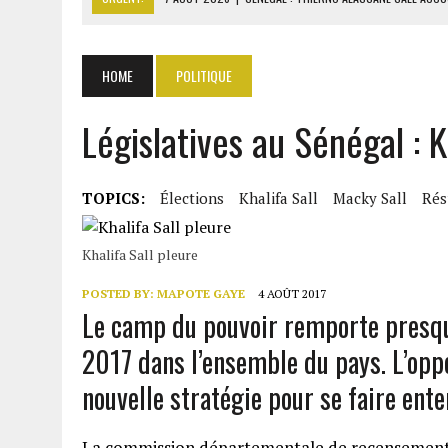
7 AOÛT 2026
|
LE PREMIER MINISTRE GUINÉEN SALUE LE MODÈLE IVOI
7 AOÛT 2026
|
GAZ GTA : KOSMOS ENERGY ACTUALISE L’AVANCEMENT
HOME
POLITIQUE
7 AOÛT 2026
|
OUATTARA APPELLE À L’UNION NATIONALE POUR BÂTIR
Législatives au Sénégal : K
7 AOÛT 2026
|
CÔTE D’IVOIRE : OUATTARA GRACIE 4 661 DÉTENUS P
TOPICS:
Élections
Khalifa Sall
Macky Sall
Rés
Khalifa Sall pleure
POSTED BY:
MAPOTE GAYE
4 AOÛT 2017
Le camp du pouvoir remporte presque 
2017 dans l’ensemble du pays. L’opp
nouvelle stratégie pour se faire ente
La commission départementale de recensement 