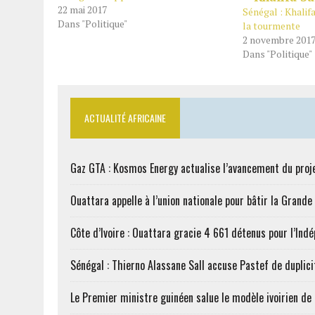
22 mai 2017
Sénégal : Khalif
Dans "Politique"
la tourmente
2 novembre 201
Dans "Politique"
ACTUALITÉ AFRICAINE
Gaz GTA : Kosmos Energy actualise l’avancement du proj
Ouattara appelle à l’union nationale pour bâtir la Grande 
Côte d’Ivoire : Ouattara gracie 4 661 détenus pour l’Ind
Sénégal : Thierno Alassane Sall accuse Pastef de duplici
Le Premier ministre guinéen salue le modèle ivoirien d