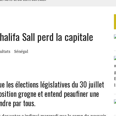
RIEN DE DÉVELOPPEMENT
 DU PROJET SÉNÉGALO-MAURITANIEN
 LA GRANDE CÔTE D’IVOIRE
halifa Sall perd la capitale
OUR L’INDÉPENDANCE
ultats
Sénégal
les élections législatives du 30 juillet
osition grogne et entend peaufiner une
ndre par tous.
des votes a indiqué mercredi que le camp du pouvoir