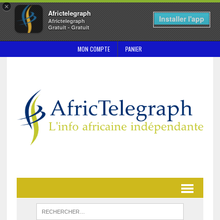
×
Africtelegraph
Installer l'app
Africtelegraph
Gratuit - Gratuit
MON COMPTE
PANIER