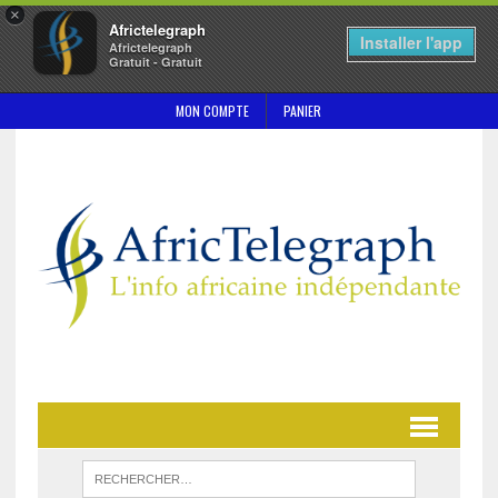
×
Africtelegraph
Installer l'app
Africtelegraph
Gratuit - Gratuit
MON COMPTE
PANIER