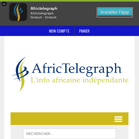
×
Africtelegraph
Installer l'app
Africtelegraph
Gratuit - Gratuit
MON COMPTE
PANIER