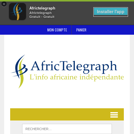
×
Africtelegraph
Installer l'app
Africtelegraph
Gratuit - Gratuit
MON COMPTE
PANIER