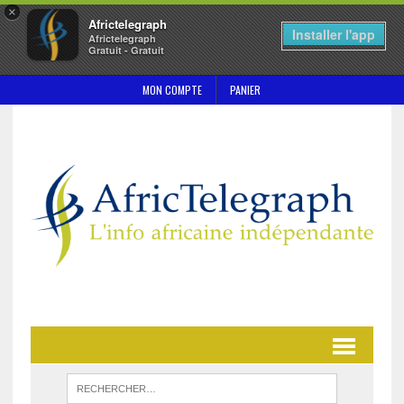
×
Africtelegraph
Installer l'app
Africtelegraph
Gratuit - Gratuit
MON COMPTE
PANIER