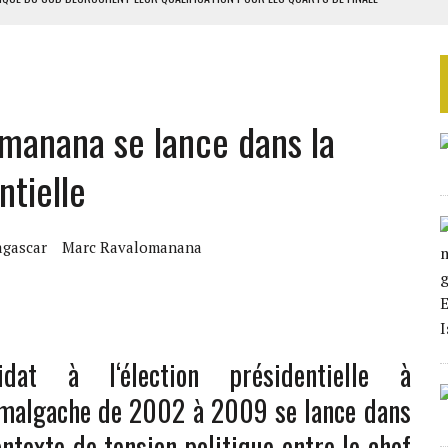
LA FINALE AU MAROC
 MILLIONS USD EN 2025
TAQUE MASSIVE AU GABON
manana se lance dans la
D’OR EN 2025
ntielle
gascar
Marc Ravalomanana
at à l‘élection présidentielle à
t malgache de 2002 à 2009 se lance dans
ntexte de tension politique entre le chef