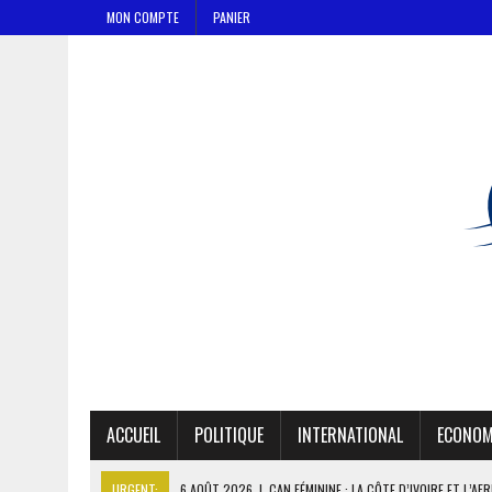
MON COMPTE
PANIER
ACCUEIL
POLITIQUE
INTERNATIONAL
ECONOM
URGENT:
6 AOÛT 2026
|
CAN FÉMININE : LA CÔTE D’IVOIRE ET L’