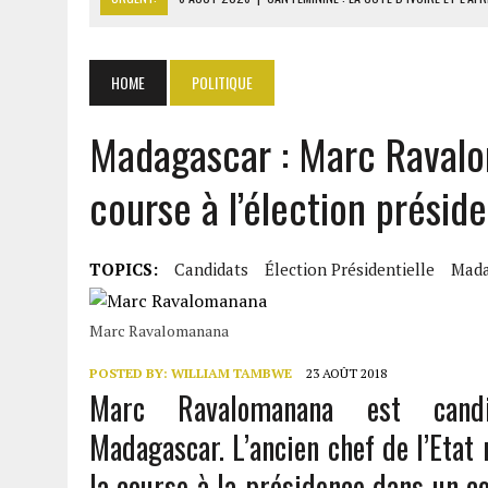
6 AOÛT 2026
|
MONDIAL 2030 : INFANTINO ACCUSÉ D’AVOIR PROMIS 
7 AOÛT 2026
|
CENTRAFRIQUE : L’OR HISSE LES EXPORTATIONS À 313
HOME
POLITIQUE
7 AOÛT 2026
|
LA SEEG REPREND LE CONTRÔLE APRÈS UNE CYBERAT
Madagascar : Marc Ravalo
7 AOÛT 2026
|
GHANA : 1,7 MILLIARD $ DE PERTES SUR LES ACHATS 
course à l’élection préside
TOPICS:
Candidats
Élection Présidentielle
Mada
Marc Ravalomanana
POSTED BY:
WILLIAM TAMBWE
23 AOÛT 2018
Marc Ravalomanana est candid
Madagascar. L’ancien chef de l’Eta
la course à la présidence dans un co