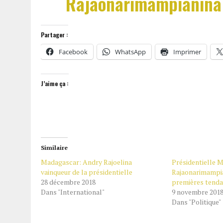
Rajaonarimampianina
Partager :
Facebook
WhatsApp
Imprimer
J’aime ça :
Similaire
Madagascar: Andry Rajoelina
Présidentielle 
vainqueur de la présidentielle
Rajaonarimampia
28 décembre 2018
premières tend
Dans "International"
9 novembre 201
Dans "Politique"