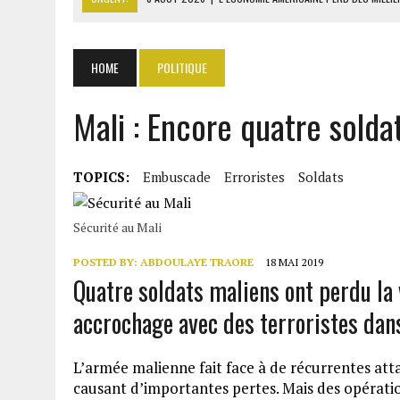
8 AOÛT 2026
|
L’UNIVERSITÉ LIBANAISE FRAGILISÉE PAR LES COUPES
8 AOÛT 2026
|
TALLA SYLLA APPELLE DIOMAYE FAYE À DISSOUDRE L’A
HOME
POLITIQUE
8 AOÛT 2026
|
LIBAN-SUD : LE CHANTIER DE RECONSTRUCTION DES V
Mali : Encore quatre sold
8 AOÛT 2026
|
LE SÉNAT AMÉRICAIN ADOPTE UN PROJET DE SANCTIO
TOPICS:
Embuscade
Erroristes
Soldats
Sécurité au Mali
POSTED BY:
ABDOULAYE TRAORE
18 MAI 2019
Quatre soldats maliens ont perdu la 
accrochage avec des terroristes dans
L’armée malienne fait face à de récurrentes att
causant d’importantes pertes. Mais des opératio