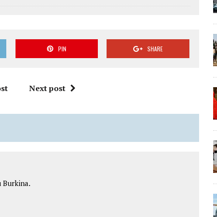
PIN
SHARE
st
Next post
 Burkina.