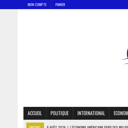
MON COMPTE
PANIER
ACCUEIL
POLITIQUE
INTERNATIONAL
ECONOM
URGENT:
8 AOÛT 2026
|
L’ÉCONOMIE AMÉRICAINE PERD DES MILLI