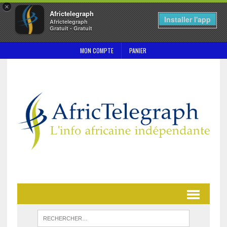
×
Africtelegraph
Installer l'app
Africtelegraph
Gratuit - Gratuit
MON COMPTE
PANIER