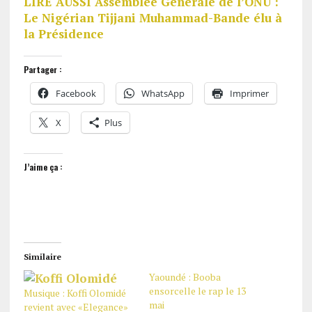
LIRE AUSSI Assemblée Générale de l’ONU :
Le Nigérian Tijjani Muhammad-Bande élu à
la Présidence
Partager :
Facebook
WhatsApp
Imprimer
X
Plus
J’aime ça :
Similaire
Yaoundé : Booba
ensorcelle le rap le 13
Musique : Koffi Olomidé
mai
revient avec «Elegance»