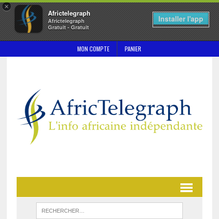
×
Africtelegraph
Installer l'app
Africtelegraph
Gratuit - Gratuit
MON COMPTE
PANIER