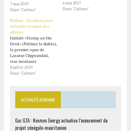
6 mai 2017
7 mai 2019
Dans "Culture"
Dans "Culture"
Malawi : Un album pour
défendre la cause des
albinos
Intitulé «Stomp on the
Devil» (Piétiner le diable),
le premier opus de
Lazarus Chigwandali,
star montante
localement, sort en
8 juillet 2019
septembre prochain.
Dans "Culture"
ACTUALITÉ AFRICAINE
Gaz GTA : Kosmos Energy actualise l’avancement du
projet sénégalo-mauritanien