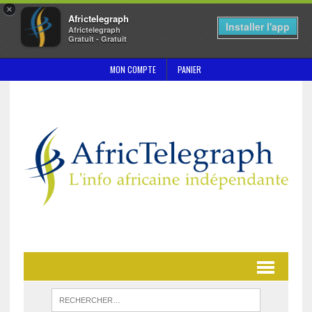
×
Africtelegraph
Installer l'app
Africtelegraph
Gratuit - Gratuit
MON COMPTE
PANIER