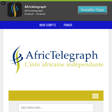
×
Africtelegraph
Installer l'app
Africtelegraph
Gratuit - Gratuit
MON COMPTE
PANIER