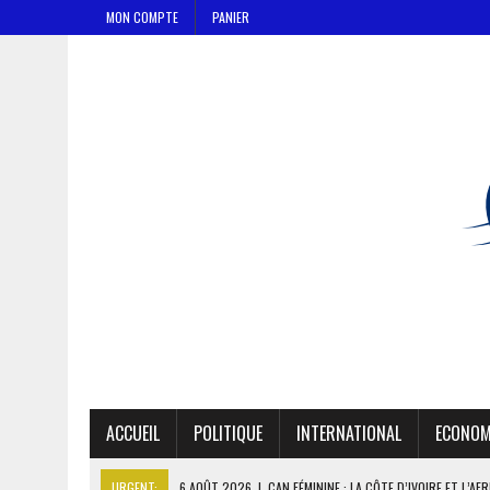
MON COMPTE
PANIER
ACCUEIL
POLITIQUE
INTERNATIONAL
ECONOM
URGENT:
6 AOÛT 2026
|
CAN FÉMININE : LA CÔTE D’IVOIRE ET L’