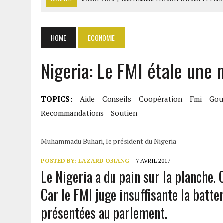
6 AOÛT 2026
|
MONDIAL 2030 : INFANTINO ACCUSÉ D’AVOIR PROMIS 
7 AOÛT 2026
|
CENTRAFRIQUE : L’OR HISSE LES EXPORTATIONS À 313
HOME
ECONOMIE
7 AOÛT 2026
|
LA SEEG REPREND LE CONTRÔLE APRÈS UNE CYBERAT
Nigeria: Le FMI étale une
7 AOÛT 2026
|
GHANA : 1,7 MILLIARD $ DE PERTES SUR LES ACHATS 
TOPICS:
Aide
Conseils
Coopération
Fmi
Gou
Recommandations
Soutien
Muhammadu Buhari, le président du Nigeria
POSTED BY:
LAZARD OBIANG
7 AVRIL 2017
Le Nigeria a du pain sur la planche. 
Car le FMI juge insuffisante la batt
présentées au parlement.