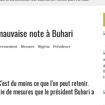
LA FINALE AU MAROC
 MILLIONS USD EN 2025
TAQUE MASSIVE AU GABON
 mauvaise note à Buhari
D’OR EN 2025
vernement
Mesures
Nigéria
Présidence
C’est du moins ce que l’on peut retenir.
erie de mesures que le président Buhari a