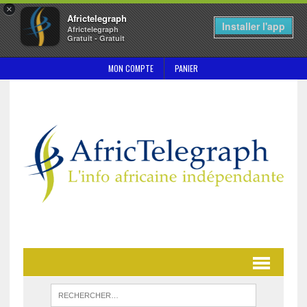
×
Africtelegraph
Installer l'app
Africtelegraph
Gratuit - Gratuit
MON COMPTE
PANIER