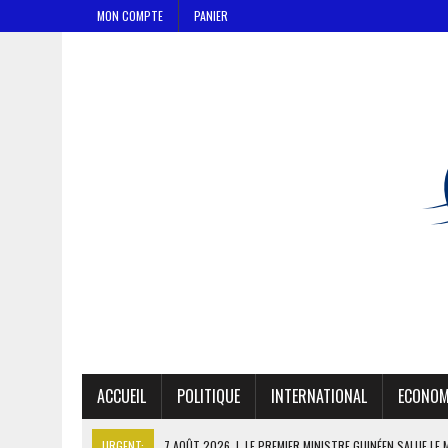
MON COMPTE
PANIER
ACCUEIL
POLITIQUE
INTERNATIONAL
ECONOM
URGENT:
7 AOÛT 2026
|
LE PREMIER MINISTRE GUINÉEN SALUE LE 