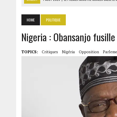
7 AOÛT 2026
|
OUATTARA ANNONCE DES SANCTIONS CONTRE LES DÉ
7 AOÛT 2026
|
OUATTARA APPELLE À L’UNION NATIONALE POUR BÂTIR
HOME
POLITIQUE
7 AOÛT 2026
|
CÔTE D’IVOIRE : OUATTARA GRACIE 4 661 DÉTENUS P
Nigeria : Obansanjo fusille
7 AOÛT 2026
|
SÉNÉGAL : THIERNO ALASSANE SALL ACCUSE PASTEF D
TOPICS:
Critiques
Nigéria
Opposition
Parlem