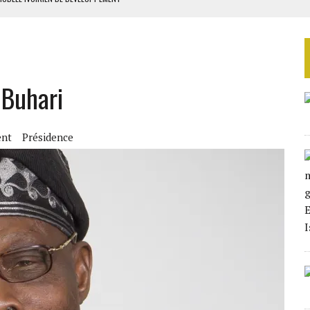
GUERPISSEMENTS ILLÉGAUX
 LA GRANDE CÔTE D’IVOIRE
OUR L’INDÉPENDANCE
 Buhari
E DUPLICITÉ SUR L’ASER
ent
Présidence