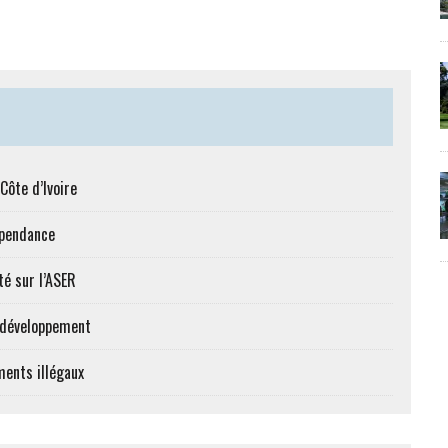
Côte d’Ivoire
épendance
té sur l’ASER
e développement
ments illégaux