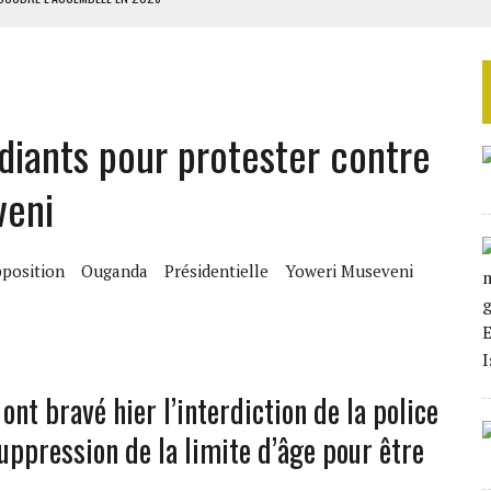
ILLAGES S’OUVRE TIMIDEMENT
NS CONTRE LA RUSSIE
S AVEC LA GUERRE CONTRE L’IRAN
iants pour protester contre
 BUDGÉTAIRES
veni
position
Ouganda
Présidentielle
Yoweri Museveni
nt bravé hier l’interdiction de la police
uppression de la limite d’âge pour être