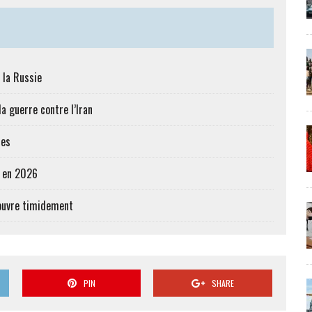
 la Russie
a guerre contre l’Iran
res
e en 2026
’ouvre timidement
PIN
SHARE