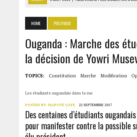
8 AOÛT 2026
|
LIBAN-SUD : LE CHANTIER DE RECONSTRUCTION DES V
8 AOÛT 2026
|
LE SÉNAT AMÉRICAIN ADOPTE UN PROJET DE SANCTIO
HOME
POLITIQUE
8 AOÛT 2026
|
L’ÉCONOMIE AMÉRICAINE PERD DES MILLIERS D’EMPLOI
Ouganda : Marche des étud
8 AOÛT 2026
|
L’UNIVERSITÉ LIBANAISE FRAGILISÉE PAR LES COUPES
la décision de Yowri Muse
TOPICS:
Constitution
Marche
Modification
Op
Les étudiants ougandais dans la rue
POSTED BY:
MAPOTE GAYE
22 SEPTEMBRE 2017
Des centaines d’étudiants ougandais o
pour manifester contre la possible s
élu président.