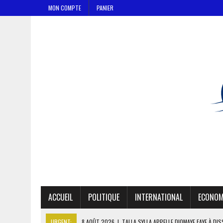
MON COMPTE
PANIER
ACCUEIL
POLITIQUE
INTERNATIONAL
ECONOM
URGENT:
8 AOÛT 2026
|
TALLA SYLLA APPELLE DIOMAYE FAYE À DI