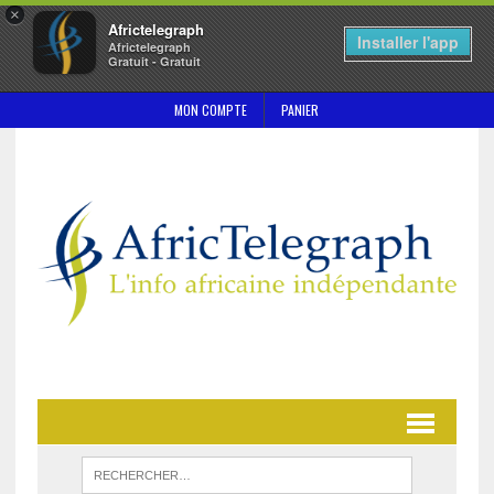
×
Africtelegraph
Installer l'app
Africtelegraph
Gratuit - Gratuit
MON COMPTE
PANIER