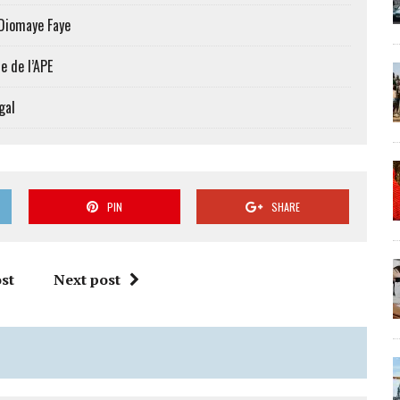
 Diomaye Faye
e de l’APE
gal
PIN
SHARE
st
Next post