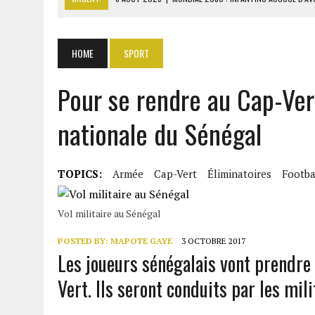
6 AOÛT 2026
|
SÉNÉGAL : ABDOU KHADIR SOW QUITTE LE PRP POUR 
6 AOÛT 2026
|
CÔTE D’IVOIRE-UE : 1 074 LIGNES TARIFAIRES DANS LA
HOME
SPORT
6 AOÛT 2026
|
LA BANQUE MONDIALE ACCORDE 340 MILLIARDS FCFA 
Pour se rendre au Cap-Ver
6 AOÛT 2026
|
CAN FÉMININE : LA CÔTE D’IVOIRE ET L’AFRIQUE DU 
nationale du Sénégal
TOPICS:
Armée
Cap-Vert
Éliminatoires
Footba
Vol militaire au Sénégal
POSTED BY:
MAPOTE GAYE
3 OCTOBRE 2017
Les joueurs sénégalais vont prendre 
Vert. Ils seront conduits par les mili