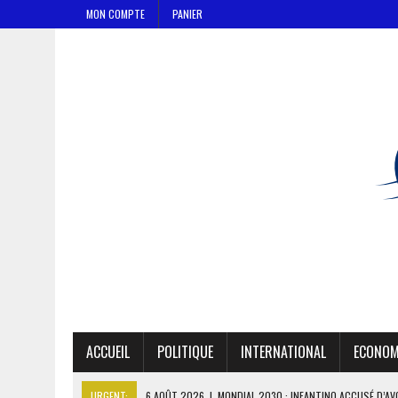
MON COMPTE
PANIER
ACCUEIL
POLITIQUE
INTERNATIONAL
ECONOM
URGENT:
6 AOÛT 2026
|
MONDIAL 2030 : INFANTINO ACCUSÉ D’AV