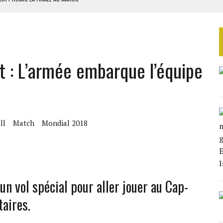
SOUTENIR DIOMAYE FAYE
 4E PHASE DE L’APE
AU SÉNÉGAL
t : L’armée embarque l’équipe
SUD DÉCROCHENT LEUR QUALIFICATION POUR LES QUARTS DE FINALE
ll
Match
Mondial 2018
un vol spécial pour aller jouer au Cap-
taires.