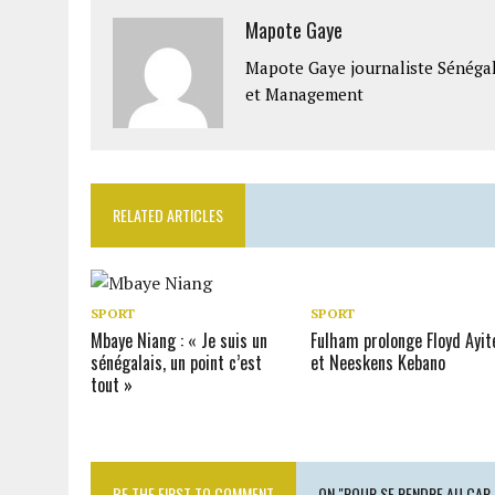
Mapote Gaye
Mapote Gaye journaliste Sénéga
et Management
RELATED ARTICLES
SPORT
SPORT
Mbaye Niang : « Je suis un
Fulham prolonge Floyd Ayit
sénégalais, un point c’est
et Neeskens Kebano
tout »
BE THE FIRST TO COMMENT
ON "POUR SE RENDRE AU CAP-