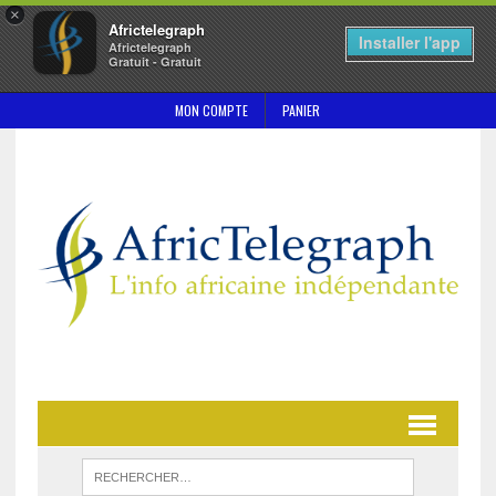
×
Africtelegraph
Installer l'app
Africtelegraph
Gratuit - Gratuit
MON COMPTE
PANIER