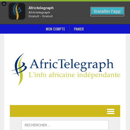
×
Africtelegraph
Installer l'app
Africtelegraph
Gratuit - Gratuit
MON COMPTE
PANIER