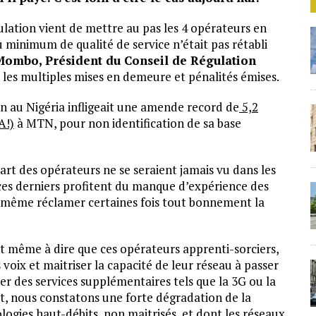
lation vient de mettre au pas les 4 opérateurs en
u minimum de qualité de service n’était pas rétabli
Mombo, Président du Conseil de Régulation
 les multiples mises en demeure et pénalités émises.
ion au Nigéria infligeait une amende record de
5,2
A!)
à MTN, pour non identification de sa base
art des opérateurs ne se seraient jamais vu dans les
ces derniers profitent du manque d’expérience des
Et même réclamer certaines fois tout bonnement la
 même à dire que ces opérateurs apprenti-sorciers,
oix et maitriser la capacité de leur réseau à passer
r des services supplémentaires tels que la 3G ou la
ent, nous constatons une forte dégradation de la
ologies haut-débits, non maitrisés, et dont les réseaux