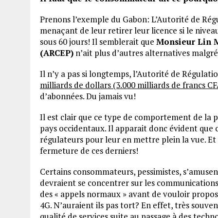
Prenons l’exemple du Gabon: L’Autorité de Régu
menaçant de leur retirer leur licence si le nivea
sous 60 jours! Il semblerait que
Monsieur Lin 
(ARCEP)
n’ait plus d’autres alternatives malgré
Il n’y a pas si longtemps, l’Autorité de Régulat
milliards de dollars (3.000 milliards de francs CF
d’abonnées. Du jamais vu!
Il est clair que ce type de comportement de la p
pays occidentaux. Il apparait donc évident que 
régulateurs pour leur en mettre plein la vue. 
fermeture de ces derniers!
Certains consommateurs, pessimistes, s’amusent
devraient se concentrer sur les communications v
des « appels normaux » avant de vouloir propose
4G. N’auraient ils pas tort? En effet, très souv
qualité de services suite au passage à des techn