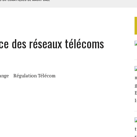
ES ADF
 DE NOUVELLES RELAXES
ASSE DE SIXIÈME
vice des réseaux télécoms
TURES SYRIENNES
ange
Régulation Télécom