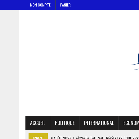
MON COMPTE
PANIER
ACCUEIL
POLITIQUE
INTERNATIONAL
ECONOM
URGENT:
9 AOÛT 2026
|
AÏSSATA TALL SALL RÉVÈLE LES COULISS