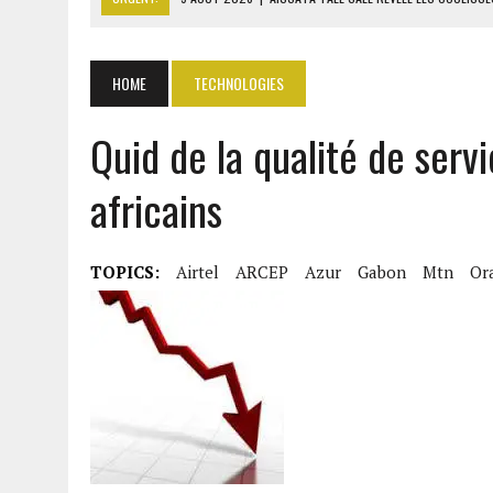
9 AOÛT 2026
|
ITURI : 13 CIVILS TUÉS ET UN VILLAGE INCENDIÉ PAR L
9 AOÛT 2026
|
AFFAIRE PAPE CHEIKH DIALLO : OUSMANE KANE CRAINT
HOME
TECHNOLOGIES
9 AOÛT 2026
|
GABON : 46 000 ÉLÈVES DU PRIMAIRE AFFECTÉS EN CL
Quid de la qualité de ser
9 AOÛT 2026
|
ASSALA À DAMAS : UN CONCERT QUI RAVIVE LES FRAC
africains
TOPICS:
Airtel
ARCEP
Azur
Gabon
Mtn
Or