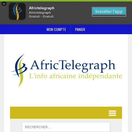
×
Africtelegraph
Installer l'app
Africtelegraph
Gratuit - Gratuit
MON COMPTE
PANIER