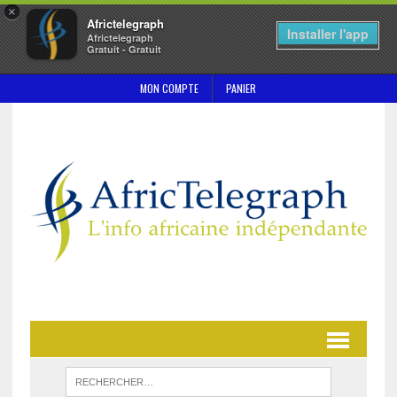
×
Africtelegraph
Installer l'app
Africtelegraph
Gratuit - Gratuit
MON COMPTE
PANIER