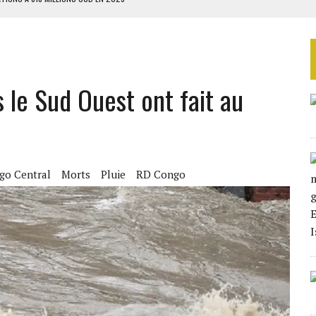
TAQUE MASSIVE AU GABON
RIEN DE DÉVELOPPEMENT
GUERPISSEMENTS ILLÉGAUX
 le Sud Ouest ont fait au
 DES ZONES À RISQUE
go Central
Morts
Pluie
RD Congo