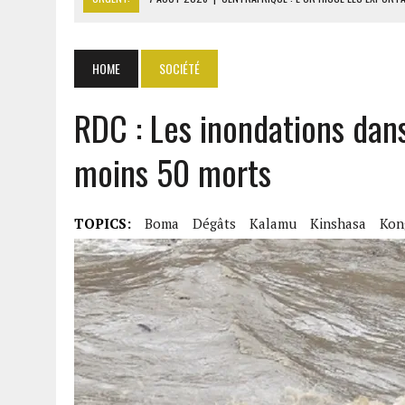
7 AOÛT 2026
|
LA SEEG REPREND LE CONTRÔLE APRÈS UNE CYBERAT
7 AOÛT 2026
|
LE PREMIER MINISTRE GUINÉEN SALUE LE MODÈLE IVOI
HOME
SOCIÉTÉ
7 AOÛT 2026
|
OUATTARA ANNONCE DES SANCTIONS CONTRE LES DÉ
RDC : Les inondations dans
7 AOÛT 2026
|
OUATTARA PROMET DE POURSUIVRE LA SÉCURISATION
moins 50 morts
TOPICS:
Boma
Dégâts
Kalamu
Kinshasa
Kon