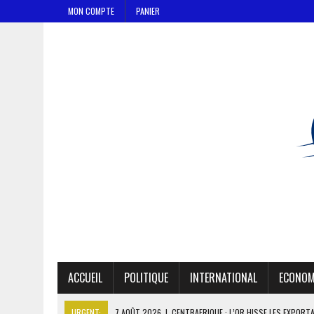
MON COMPTE
PANIER
ACCUEIL
POLITIQUE
INTERNATIONAL
ECONOM
URGENT:
7 AOÛT 2026
|
CENTRAFRIQUE : L’OR HISSE LES EXPORT