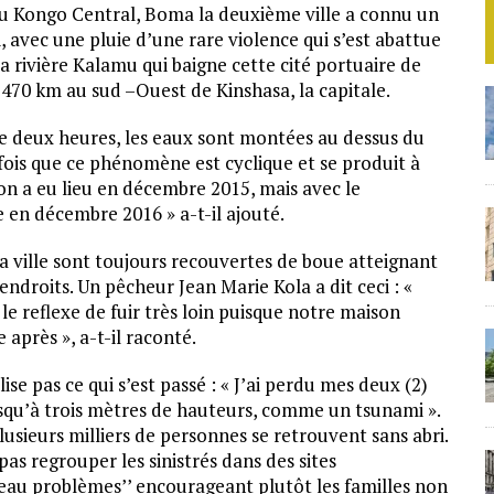
du Kongo Central, Boma la deuxième ville a connu un
, avec une pluie d’une rare violence qui s’est abattue
 la rivière Kalamu qui baigne cette cité portuaire de
70 km au sud –Ouest de Kinshasa, la capitale.
de deux heures, les eaux sont montées au dessus du
tefois que ce phénomène est cyclique et se produit à
ion a eu lieu en décembre 2015, mais avec le
 en décembre 2016 » a-t-il ajouté.
 la ville sont toujours recouvertes de boue atteignant
endroits. Un pêcheur Jean Marie Kola a dit ceci : «
le reflexe de fuir très loin puisque notre maison
e après », a-t-il raconté.
se pas ce qui s’est passé : « J’ai perdu mes deux (2)
squ’à trois mètres de hauteurs, comme un tsunami ».
lusieurs milliers de personnes se retrouvent sans abri.
as regrouper les sinistrés dans des sites
veau problèmes’’ encourageant plutôt les familles non