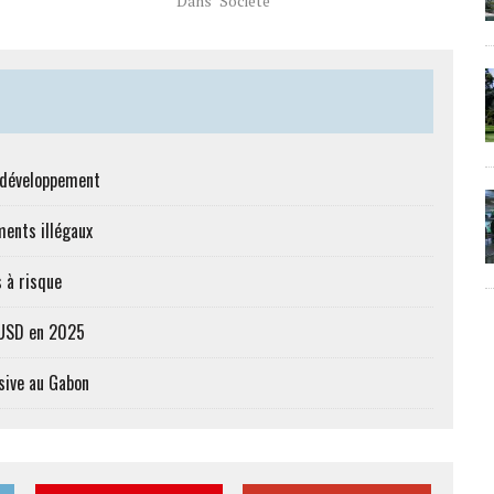
Dans "Société"
e développement
ments illégaux
 à risque
s USD en 2025
sive au Gabon