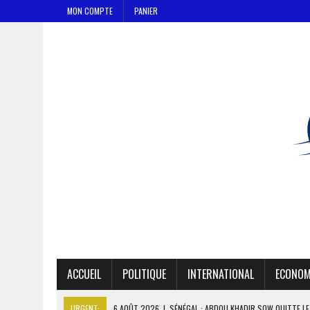
MON COMPTE
PANIER
ACCUEIL
POLITIQUE
INTERNATIONAL
ECONOM
URGENT:
6 AOÛT 2026
|
SÉNÉGAL : ABDOU KHADIR SOW QUITTE L