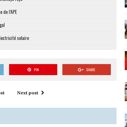
e de l’APE
gal
ectricité solaire
PIN
SHARE
st
Next post