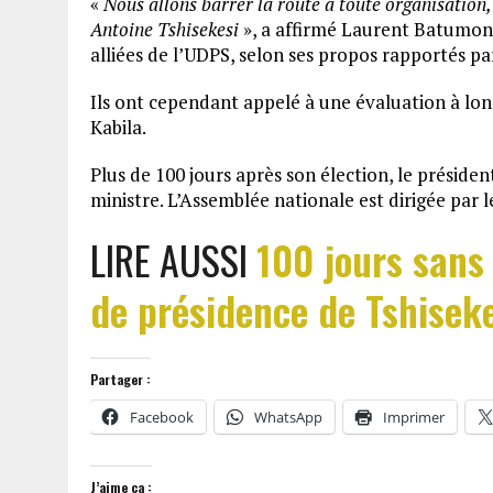
«
Nous allons barrer la route à toute organisation, 
Antoine Tshisekesi
», a affirmé Laurent Batumona
alliées de l’UDPS, selon ses propos rapportés pa
Ils ont cependant appelé à une évaluation à lon
Kabila.
Plus de 100 jours après son élection, le présid
ministre. L’Assemblée nationale est dirigée par 
LIRE AUSSI
100 jours sans 
de présidence de Tshisek
Partager :
Facebook
WhatsApp
Imprimer
J’aime ça :