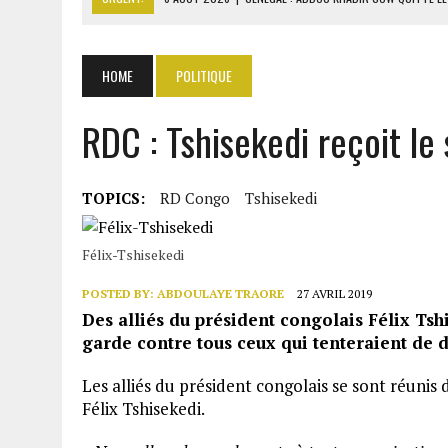
6 AOÛT 2026
|
CÔTE D’IVOIRE-UE : 1 074 LIGNES TARIFAIRES DANS LA
6 AOÛT 2026
|
LA BANQUE MONDIALE ACCORDE 340 MILLIARDS FCFA 
HOME
POLITIQUE
6 AOÛT 2026
|
RWANDA : LES MÉNAGES APPELÉS À DEVENIR PRODUCT
RDC : Tshisekedi reçoit le 
6 AOÛT 2026
|
MONDIAL 2030 : INFANTINO ACCUSÉ D’AVOIR PROMIS 
TOPICS:
RD Congo
Tshisekedi
Félix-Tshisekedi
POSTED BY:
ABDOULAYE TRAORE
27 AVRIL 2019
Des alliés du président congolais Félix Tshi
garde contre tous ceux qui tenteraient de d
Les alliés du président congolais se sont réunis 
Félix Tshisekedi.