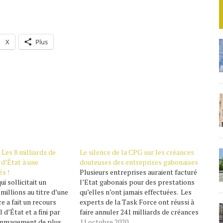
X
Plus
 Les 8 milliards de
Le silence de la CPG sur les créances
d’État à une
douteuses des entreprises gabonaises
és !
Plusieurs entreprises auraient facturé
i sollicitait un
l’Etat gabonais pour des prestations
millions au titre d’une
qu’elles n’ont jamais effectuées. Les
 a fait un recours
experts de la Task Force ont réussi à
 d’État et a fini par
faire annuler 241 milliards de créances
ommagement de plus
douteuses après analyses
11 octobre 2020