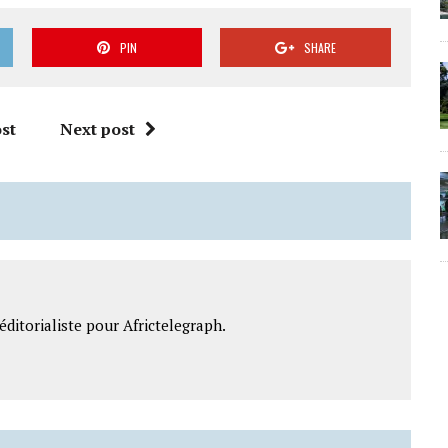
PIN
SHARE
st
Next post
ditorialiste pour Africtelegraph.