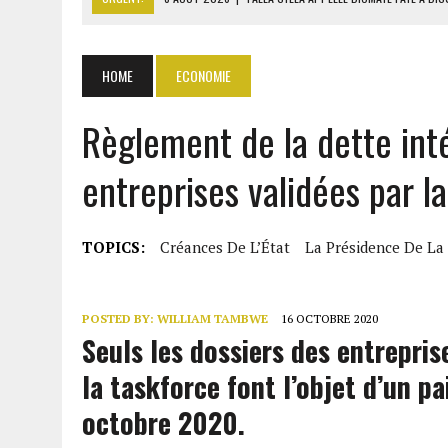
8 AOÛT 2026
|
LIBAN-SUD : LE CHANTIER DE RECONSTRUCTION DES V
8 AOÛT 2026
|
LE SÉNAT AMÉRICAIN ADOPTE UN PROJET DE SANCTIO
HOME
ECONOMIE
8 AOÛT 2026
|
L’ÉCONOMIE AMÉRICAINE PERD DES MILLIERS D’EMPLOI
Règlement de la dette inté
8 AOÛT 2026
|
L’UNIVERSITÉ LIBANAISE FRAGILISÉE PAR LES COUPES
entreprises validées par la
TOPICS:
Créances De L’État
La Présidence De La
POSTED BY:
WILLIAM TAMBWE
16 OCTOBRE 2020
Seuls les dossiers des entrepris
la taskforce font l’objet d’un p
octobre 2020.