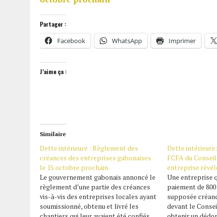
Partager :
Facebook
WhatsApp
Imprimer
J’aime ça :
Similaire
Dette intérieure : Règlement des
Dette intérieure:
créances des entreprises gabonaises
FCFA du Conseil 
le 15 octobre prochain
entreprise révél
Le gouvernement gabonais annoncé le
Une entreprise qu
règlement d’une partie des créances
paiement de 800 
vis-à-vis des entreprises locales ayant
supposée créance
soumissionné, obtenu et livré les
devant le Conseil
chantiers qui leur avaient été confiés.
obtenir un déd