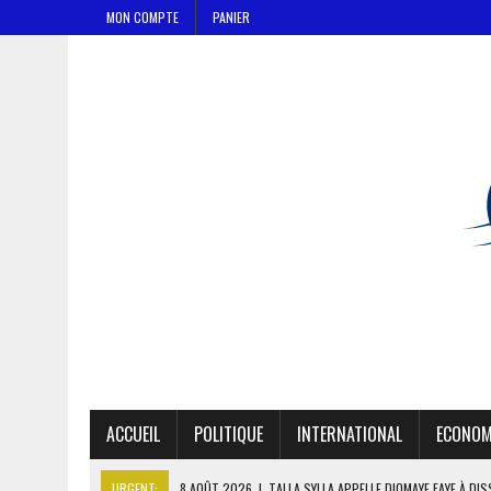
MON COMPTE
PANIER
ACCUEIL
POLITIQUE
INTERNATIONAL
ECONOM
URGENT:
8 AOÛT 2026
|
TALLA SYLLA APPELLE DIOMAYE FAYE À DI