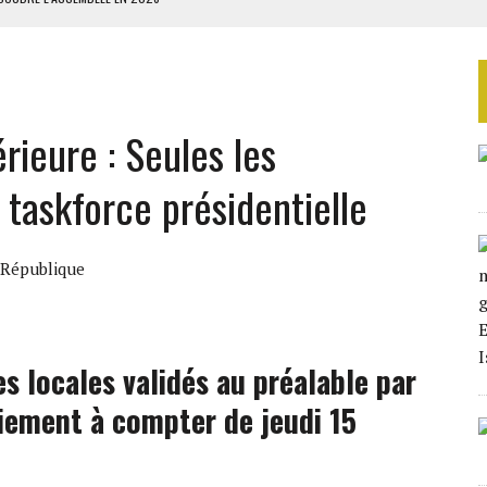
ILLAGES S’OUVRE TIMIDEMENT
NS CONTRE LA RUSSIE
S AVEC LA GUERRE CONTRE L’IRAN
rieure : Seules les
 BUDGÉTAIRES
 taskforce présidentielle
 République
es locales validés au préalable par
aiement à compter de jeudi 15