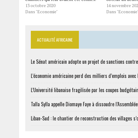
Le ministère du Budget et des
13 octobre 2020
de 8 milliards de
14 novembre 20
Comptes publics annonce pour le jeudi
Dans "Economie"
dire, dix fois le
Dans "Economie
15 octobre 2020 le paiement d’une
revendiqué. Le p
partie de l’argent dû aux entreprises
présidence de…
locales. Cela intervient…
ACTUALITÉ AFRICAINE
Le Sénat américain adopte un projet de sanctions contre
L’économie américaine perd des milliers d’emplois avec l
L’Université libanaise fragilisée par les coupes budgétai
Talla Sylla appelle Diomaye Faye à dissoudre l’Assemblé
Liban-Sud : le chantier de reconstruction des villages s