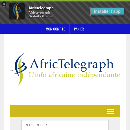
×
Africtelegraph
Installer l'app
Africtelegraph
Gratuit - Gratuit
MON COMPTE
PANIER