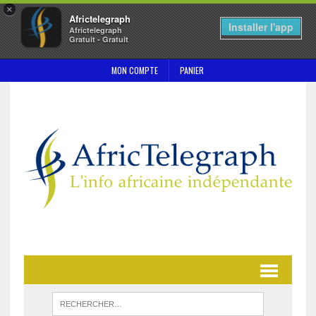
×
Africtelegraph
Installer l'app
Africtelegraph
Gratuit - Gratuit
MON COMPTE
PANIER