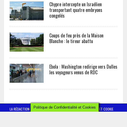
Chypre intercepte un Israélien
transportant quatre embryons
congelés
Coups de feu près de la Maison
Blanche : le tireur abattu
Ebola : Washington redirige vers Dulles
les voyageurs venus de RDC
Politique de Confidentialité et Cookies
LA RÉDACTION
CONTACT
POLITIQUE DE CONFIDENTIALITÉ ET COOKIE
MENTIONS LÉGALES
AFRICTELEGRAPH - ALL RIGHTS RESERVED 2019