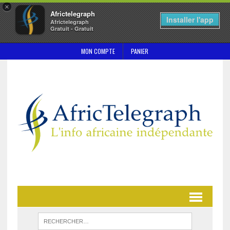
×
Africtelegraph
Installer l'app
Africtelegraph
Gratuit - Gratuit
MON COMPTE
PANIER