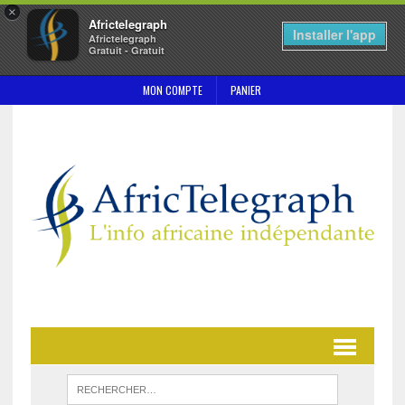
×
Africtelegraph
Installer l'app
Africtelegraph
Gratuit - Gratuit
MON COMPTE
PANIER