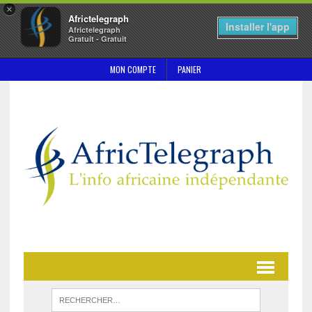
×
Africtelegraph
Installer l'app
Africtelegraph
Gratuit - Gratuit
MON COMPTE
PANIER