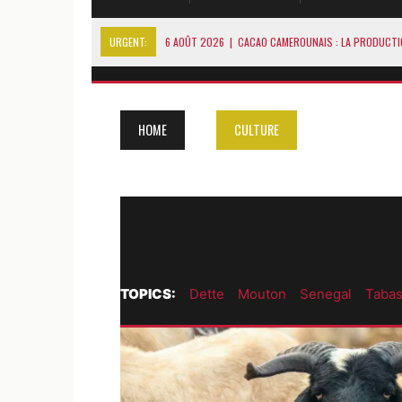
URGENT:
6 AOÛT 2026
|
CACAO CAMEROUNAIS : LA PRODUCTI
6 AOÛT 2026
|
STANBIC BANK GHANA CONNECTE LE 
5 AOÛT 2026
|
RDC : JUSQU’À 5000 TONNES D’URANIUM EXPORTÉ
HOME
CULTURE
5 AOÛT 2026
|
SÉNÉGAL : LANSANA GAGNY SAKHO PREND SES DI
6 AOÛT 2026
|
GLENCORE CONFIRME MARIE-CHANTAL KANINDA À LA
Tabaski : le mouton 
TOPICS:
Dette
Mouton
Senegal
Tabas