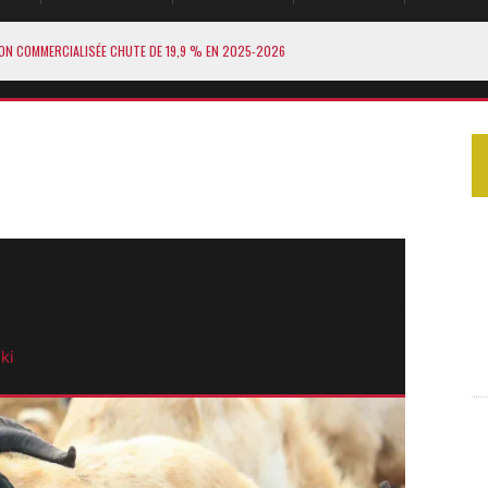
ON COMMERCIALISÉE CHUTE DE 19,9 % EN 2025-2026
PAYS AU SYSTÈME CHINOIS CIPS
ES VERS LA CHINE EN 20 ANS
STANCES AVEC SONKO
 TÊTE DE SA FILIALE EN RDC
qui ruine les Sénégalais
ki