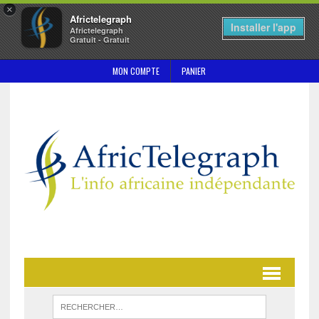
×
Africtelegraph
Installer l'app
Africtelegraph
Gratuit - Gratuit
MON COMPTE
PANIER