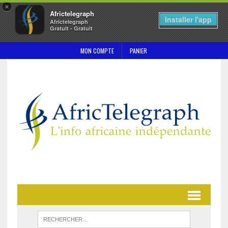
×
Africtelegraph
Installer l'app
Africtelegraph
Gratuit - Gratuit
MON COMPTE
PANIER