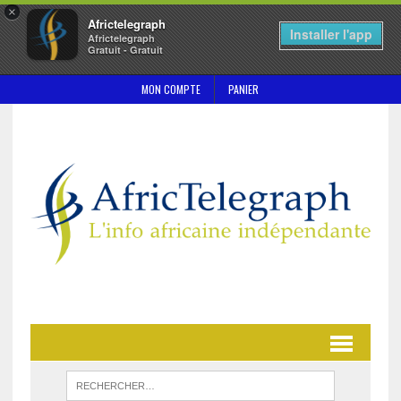
×
Africtelegraph
Installer l'app
Africtelegraph
Gratuit - Gratuit
MON COMPTE
PANIER