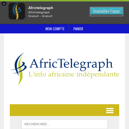
×
Africtelegraph
Installer l'app
Africtelegraph
Gratuit - Gratuit
MON COMPTE
PANIER