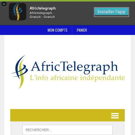
×
Africtelegraph
Installer l'app
Africtelegraph
Gratuit - Gratuit
MON COMPTE
PANIER