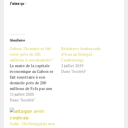
J’aime ça :
Similaire
Gabon: Un maire se fait
Résidence Ambassade
voler près de 200
d’Iran au Sénégal :
millions à son domicile !
Cambriolage
Le maire de la capitale
2 juillet 2019
économique au Gabon se
Dans "Société"
fait soustraire à son
domicile près de 200
millions de Fcfa par une
bande de malfaiteurs. Ses
11 juillet 2020
bandits composés entre
Dans "Société"
autres d'un sujet béninois,
un nigérian et deux
militaires gabonais dont
le chauffeur du maire, par
Italie : Un Sénégalais non