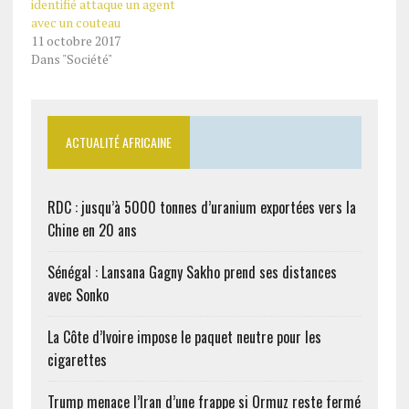
ailleurs cerveau de la
identifié attaque un agent
bande,…
avec un couteau
11 octobre 2017
Dans "Société"
ACTUALITÉ AFRICAINE
RDC : jusqu’à 5000 tonnes d’uranium exportées vers la
Chine en 20 ans
Sénégal : Lansana Gagny Sakho prend ses distances
avec Sonko
La Côte d’Ivoire impose le paquet neutre pour les
cigarettes
Trump menace l’Iran d’une frappe si Ormuz reste fermé