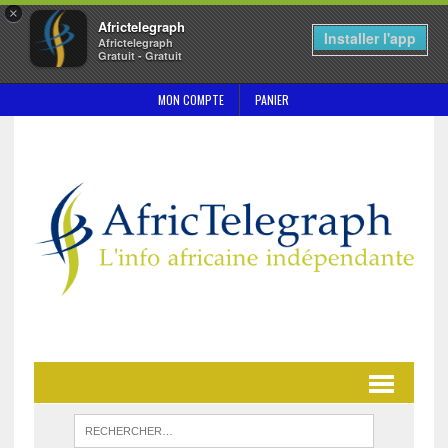
×
Africtelegraph
Installer l'app
Africtelegraph
Gratuit - Gratuit
MON COMPTE
PANIER