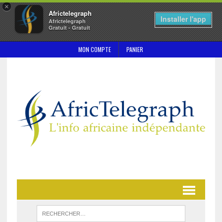
×
Africtelegraph
Installer l'app
Africtelegraph
Gratuit - Gratuit
MON COMPTE
PANIER