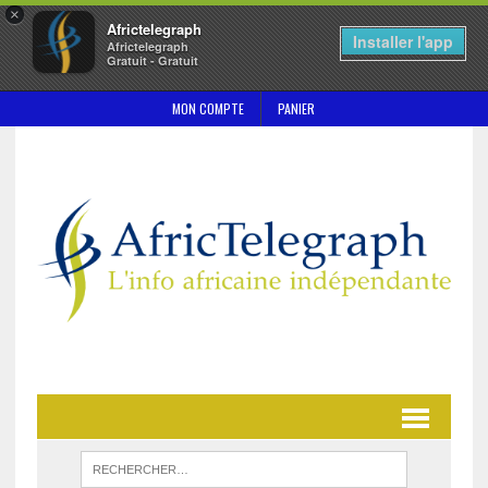
×
Africtelegraph
Installer l'app
Africtelegraph
Gratuit - Gratuit
MON COMPTE
PANIER