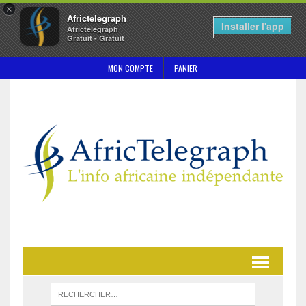
×
Africtelegraph
Installer l'app
Africtelegraph
Gratuit - Gratuit
MON COMPTE
PANIER