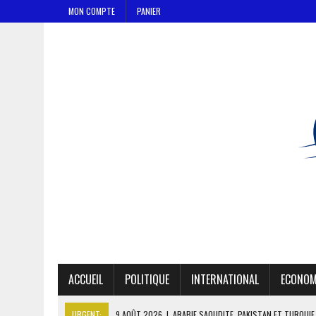
MON COMPTE
PANIER
ACCUEIL
POLITIQUE
INTERNATIONAL
ECONOM
URGENT:
9 AOÛT 2026
|
ARABIE SAOUDITE, PAKISTAN ET TURQUIE