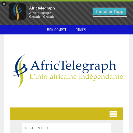
×
Africtelegraph
Installer l'app
Africtelegraph
Gratuit - Gratuit
MON COMPTE
PANIER